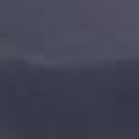
meningkatkan peluang kemenangan Anda. D
proses transaksi menjadi lebih mudah dan cep
Banyak agen mengklaim terpercaya, n
ekspektasi saya.
Banyak pemain profesional mengaku nya
withdraw sangat cepat tanpa potongan sedikit
Situs togel resmi seperti
Sabatoto
selalu mema
langsung dari pasaran resmi sehingga s
bermain.
Promo menarik seperti bonus harian dan rolli
loyal.
Pemain yang sudah berpengalaman biasanya 
jejak yang sangat baik, banyak dari mereka
untuk bermain secara konsisten dengan rasa 
Dengan menyediakan berbagai pasaran togel 
situs terpercaya yang selalu diandalkan o
nyaman.