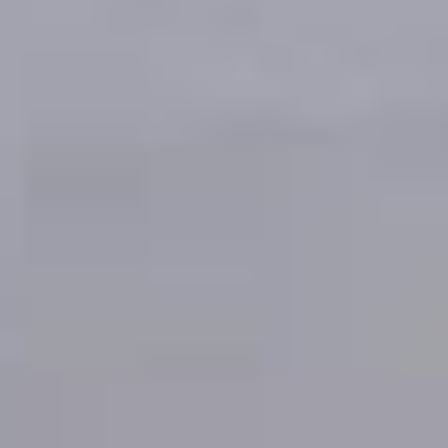
Pengalaman Pertama Bermain
Pemula
Banyak situs menawarkan berbagai jenis per
bahwa menemukan
Slot Gacor
adalah kunci u
keseimbangan antara hiburan serta keuntungan
Skin legendaris ini punya animasi unik yang ng
kamu lihat di
Togel Online
. Patch kecil tetap p
Patch terbaru juga membawa balancing yang bi
lengkapnya, simak selengkapnya
togel279
. Ev
capai target tertentu. Ini cocok buat kamu yan
Kemudahan navigasi dalam sebuah situs sang
yang intuitif sehingga mudah digunakan oleh s
Kenyamanan bermain menjadi faktor utama s
sebagai jalur masuk utama demi memastikan s
saja dibutuhkan.
Related Links