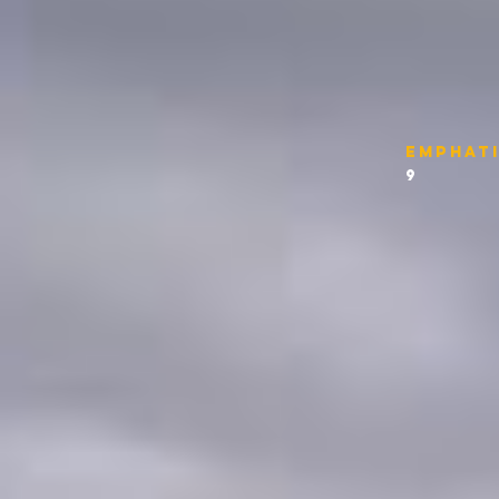
Emphat
9
Cara Mengetahui Slot dengan
Untuk mengetahui Slot dengan RTP Tertinggi, p
yang menyediakan informasi mengenai RTP dar
memilih
RTP Slot Tertinggi
yang memiliki angk
berinvestasi. Pengetahuan ini menjadi senja
Dengan layanan 24 jam dan deposit terjangka
yang nyaman bagi para penggemar slot. Raih