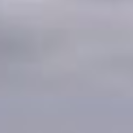
modal ringan. Berbagai jenis slot seru tersed
dimenangkan. Keamanan dan kenyamanan para 
bermain dengan tenang dan fokus pada kemena
juga.
Memasuki dunia perjudian online,
Slot 777
dik
digemari. Dengan tampilan yang memikat dan
menarik perhatian para pemain dari berbagai k
semakin membuat Slot 777 menjadi pilihan u
Update patch kali ini juga meningkatkan perfo
Toto Togel
. Banyak pemain menggunakan headse
lebih efektif.
Banyak pemain veteran menyarankan memanfaat
sebelum patch berikutnya datang, alasannya 
menyarankan memanfaatkan event kali ini untu
datang, alasannya bisa kamu simak di
Kemudahan Akses Slot Toto 
Slot Toto menjadi semakin populer karena kem