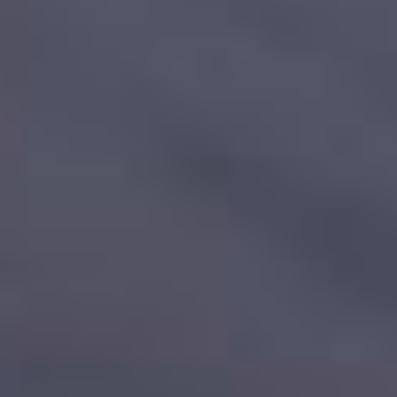
member.
Togel 4D dan toto lengkap dengan opsi taruha
Kami menyuguhkan game online untuk men
pastinya.
Di Indonesia, potensi olahraga terus berkem
Angka keluaran
Togel178
lama penting untuk m
Melakukan riset
www.resea-rchgate.net
untuk
bonus deposit, putaran gratis, atau setoran
Setelah proses pengembangan, situs resmi K
taruhan e-sports.
Dengan mengikuti petunjuk ini sepenuhnya,
dengan sukses.
Banyak pemain yang merasa puas dengan 
menawarkan pengalaman bermain togel yan
menarik dan hadiah yang menggiurkan. Hal 
togelpede.id.
Pilihlah
situs pedetogel
jika Anda ingin b
memberikan berbagai pilihan pasaran togel,