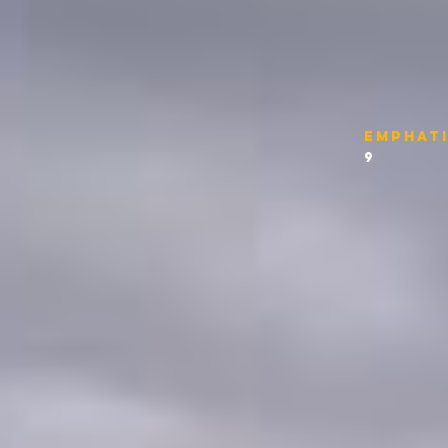
Emphat
9
Cara Mengetahui Slot dengan
Untuk mengetahui Slot dengan RTP Tertinggi, p
yang menyediakan informasi mengenai RTP dar
memilih
RTP Slot Tertinggi
yang memiliki angk
berinvestasi. Pengetahuan ini menjadi senja
Dengan layanan 24 jam dan deposit terjangka
yang nyaman bagi para penggemar slot. Raih