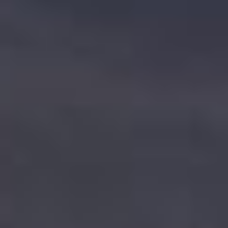
Pengalaman bertaruh di
Sabatoto
sangat berb
taruhan, dan pencairan dana dilakukan d
memberatkan pemain.
Keamanan transaksi menjadi prioritas di
To
deposit maupun penarikan dana.
Pengalaman bermain togel online lebih am
kecurangan yang selalu memastikan setiap tar
Keberhasilan platform daring dalam mena
pelayanannya, dan keunggulan
Sbobet88
te
meski diakses oleh ribuan pemain secara ber
Pemain profesional sering memanfaatkan
slot
kecil mereka dapat menguji berbagai pola
kehilangan banyak modal.
Tidak bisa dipungkiri, dunia permainan on
Sabatoto
, pemain mendapatkan rasa aman be
dan transaksi pengguna.
Proses registrasi di agen permainan resmi 