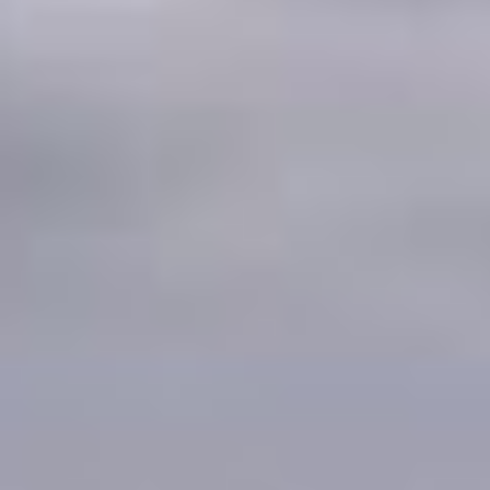
modal ringan. Berbagai jenis slot seru tersed
dimenangkan. Keamanan dan kenyamanan para 
bermain dengan tenang dan fokus pada kemena
juga.
Memasuki dunia perjudian online,
Slot 777
dik
digemari. Dengan tampilan yang memikat dan
menarik perhatian para pemain dari berbagai k
semakin membuat Slot 777 menjadi pilihan u
Update patch kali ini juga meningkatkan perfo
Toto Togel
. Banyak pemain menggunakan headse
lebih efektif.
Banyak pemain veteran menyarankan memanfaat
sebelum patch berikutnya datang, alasannya 
menyarankan memanfaatkan event kali ini untu
datang, alasannya bisa kamu simak di
Kemudahan Akses Slot Toto 
Slot Toto menjadi semakin populer karena kem