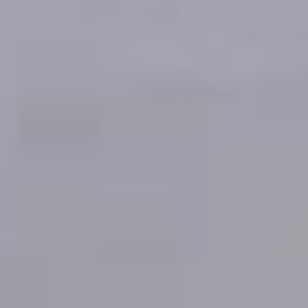
Pengalaman Pertama Bermain
Pemula
Banyak situs menawarkan berbagai jenis per
bahwa menemukan
Slot Gacor
adalah kunci u
keseimbangan antara hiburan serta keuntungan
Skin legendaris ini punya animasi unik yang ng
kamu lihat di
Togel Online
. Patch kecil tetap p
Patch terbaru juga membawa balancing yang bi
lengkapnya, simak selengkapnya
togel279
. Ev
capai target tertentu. Ini cocok buat kamu yan
Kemudahan navigasi dalam sebuah situs sang
yang intuitif sehingga mudah digunakan oleh s
Kenyamanan bermain menjadi faktor utama s
sebagai jalur masuk utama demi memastikan s
saja dibutuhkan.
Related Links