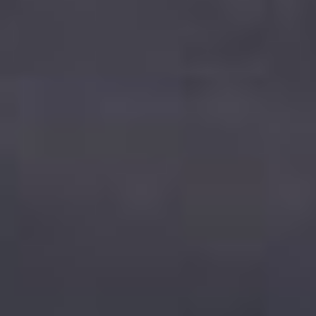
dukungan
Sabatoto
untuk mempermudah pema
Proses registrasi juga sederhana cukup b
memberi akses permainan tanpa syarat rumit.
Seluruh penawaran tersebut membuat pemain 
yang rapi serta fitur pendukung
Togel158
yang 
Situasi tersebut mendorong lebih banyak pe
Jktgame
terasa terpercaya dan bernilai.
Hal ini membuat pemain semakin tertarik be
tersedia di
Situs Toto
.
Kondisi tersebut mendorong minat bergabun
lingkungan bermain yang kompetitif.