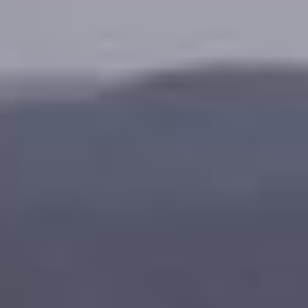
Ini adalah situs judi
Togel178
togel online tepe
Jangan memakai
bandar togel resmi
diskon la
Anda dapat menggunakan Bank Lokal seperti
situs.
Keamanan situs kami sudah
Sabatoto
terjami
pengguna.
Situs resmi dengan
Sabatoto
lisensi sah, bero
Situs Togel jadi tujuan favorit pemain judi on
responsif.
Pastikan sah situs
Togel158
terpercaya sebel
Situs Judi Togel Terbaik dan
Togel158
Terperca
Bandar Togel Online menyediakan Link cad
Indonesia.
Situs taruhanpada
Pedetogel
ini dari bandar re
Index hadiah kemenangan di setiap jenis per
Bermain togel lebih seru dengan memasang a
Sistem keamanan kami canggih,
situs togel 