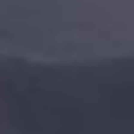
meningkatkan peluang kemenangan Anda. D
proses transaksi menjadi lebih mudah dan cep
Banyak agen mengklaim terpercaya, n
ekspektasi saya.
Banyak pemain profesional mengaku nya
withdraw sangat cepat tanpa potongan sedikit
Situs togel resmi seperti
Sabatoto
selalu mema
langsung dari pasaran resmi sehingga s
bermain.
Promo menarik seperti bonus harian dan rolli
loyal.
Pemain yang sudah berpengalaman biasanya 
jejak yang sangat baik, banyak dari mereka
untuk bermain secara konsisten dengan rasa 
Dengan menyediakan berbagai pasaran togel 
situs terpercaya yang selalu diandalkan o
nyaman.