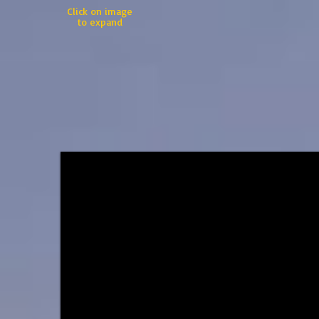
Click on image
to expand