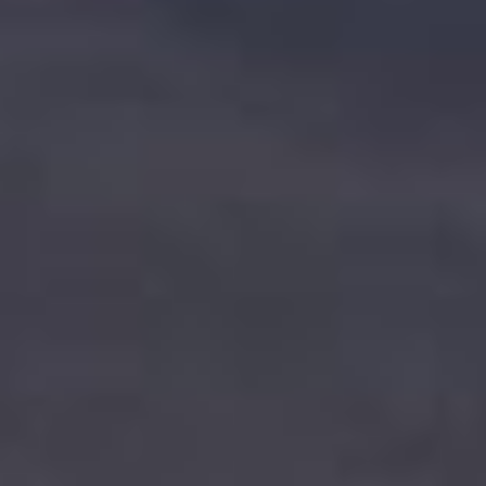
kecil mereka dapat menguji berbagai pola
kehilangan banyak modal.
Tidak bisa dipungkiri, dunia permainan on
Sabatoto
, pemain mendapatkan rasa aman be
dan transaksi pengguna.
Proses registrasi di agen permainan resmi 
dukungan
Sabatoto
untuk mempermudah pema
Proses registrasi juga sederhana cukup b
memberi akses permainan tanpa syarat rumit.
Seluruh penawaran tersebut membuat pemain 
yang rapi serta fitur pendukung
Togel158
yang 
Situasi tersebut mendorong lebih banyak pe
Jktgame
terasa terpercaya dan bernilai.
Hal ini membuat pemain semakin tertarik be
tersedia di
Situs Toto
.
Kondisi tersebut mendorong minat bergabun
lingkungan bermain yang kompetitif.